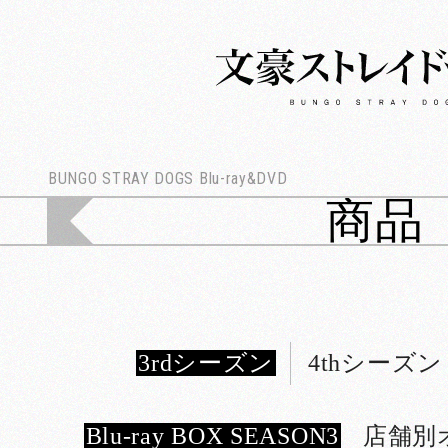
文
豪
ス
ト
レ
イ
ド
BUNGO STRAY DOGS Blu-ray&DVD
ッ
商品
グ
ス
3rdシーズン
4thシーズン
Blu-ray BOX SEASON3
店舗別