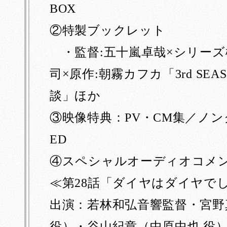
二度と戻って来なかった。附近の山野を捜索しても、何の手掛りもない。その後李徴がどうなったかを知る者は、誰もなかった。
或夜半、急に顔色を変えて寝床から起上ると、何か訳の分らぬことを叫びつつそのまま下にとび下りて、闇の中へ駈出した。
彼は怏々として楽しまず、狂悖の性は愈々抑え難くなった。一年の後、公用で旅に出、汝水のほとりに宿った時、遂に発狂した。
この頃からその容貌も峭刻となり、肉落ち骨秀で、眼光のみ徒らに炯々として、曾て進士に登第した頃の豊頬の美少年の俤は、何処に求めよ
BOX
②特製ブックレット
・監督:五十嵐卓哉×シリーズ
司×原作:朝霧カフカ「3rd SE
談」ほか
③映像特典：PV・CM集／ノン
ED
④スペシャルオーディオコメ
≪第28話「ダイヤはダイヤで
出演：若林和弘音響監督・宮野
役）・谷山紀章（中原中也 役