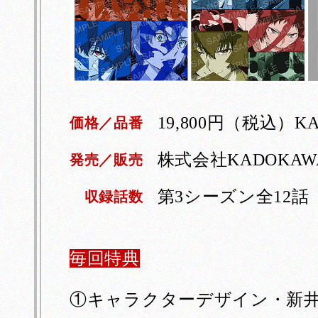
し
19,800円（税込）KA
価格／品番
株式会社KADOKAW
発売／販売
第3シーズン全12話
収録話数
毎回特典
①キャラクターデザイン・新井