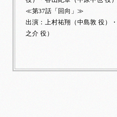
曾ての同輩は既に遥か高位に進み、彼が昔、鈍物として歯牙にもかけなかったその連中の下命を拝さねばならぬことが、往年の儁才李徴の自尊心を如何に傷けたかは、想像に難くない。
数年の後、貧窮に堪えず、妻子の衣食のために遂に節を屈して、再び東へ赴き、一地方官吏の職を奉ずることになった。一方、これは、己の詩業に半ば絶望したためでもある。
≪第37話「回向」≫
出演：上村祐翔（中島敦 役）
之介 役）