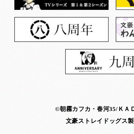
©朝霧カフカ・春河35/ＫＡ
文豪ストレイドッグス製